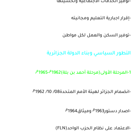
-توفير الخدمات الاجتماعية وتحسينها
-إقرار اجبارية التعليم ومجانيته
-توفير السكن والعمل لكل مواطن
التطور السياسي وبناء الدولة الجزائرية
م
م
1-المرحلة الأولى(مرحلة أحمد بن بلة)1962
-1965
:
م
-انضمام الجزائر لهيئة الأمم المتحدة08/ 10/ 1962
م
م
-اصدار دستور1963
وميثاق1964
-الاعتماد على نظام الحزب الواحد
(FLN)