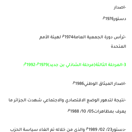
-اصدار
م
دستور1976
م
-ترأس دورة الجمعية العامة1974
لهيئة الأمم
المتحدة
م
م
3-المرحلة الثالثة(مرحلة الشاذلي بن جديد)1979
-1992
:
م
-اصدار الميثاق الوطني1986
-نتيجة لتدهور الوضع الاقتصادي والاجتماعي شهدت الجزائر ما
م
يعرف بمظاهرات05/ 10/ 1988
م
-دستور23/ 02/ 1989
والذي من خلاله تم الغاء سياسة الحزب