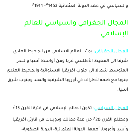
م
م
والسياسي في عهد الدولة العثمانية 1453
- 1914
المجال الجغرافي والسياسي للعالم
الإسلامي
المجال الجغرافي:
يمتد
العالم
الاسلامي
من
المحيط
الهادي
شرقا
الى
المحيط
الأطلسي غربا
ومن
أواسط
أسيا
والبحر
المتوسط
شمالا
الى
جنوب
افريقيا
الاستوائية
والمحيط
الهندي
جنوبا
مع
ضمه
لأطراف
في
أوروبا
الشرقية
والهند
وجنوب
شرق
أسيا
.
م
المجال السياسي
:
تكون
العالم
الإسلامي
في
فترة
القرن
15
م
ومطلع
القرن
20
من
عدة
ممالك
ودويلات
في
قارتي
افريقيا
وآسيا
وأوروبا، أهمها:
الدولة العثمانية- الدولة الصفوية-