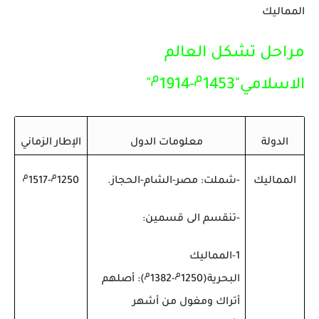
المماليك
مراحل تشكل العالم
م
م
الاسلامي"1453
-1914
"
الدولة
معلومات الدول
الإطار الزماني
م
م
المماليك
-شملت: مصر-الشام-الحجاز.
1250
-1517
-تنقسم الى قسمين:
1-المماليك
م
م
البحرية(1250
-1382
): أصلهم
أتراك ومغول من أشهر