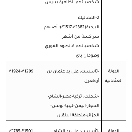
شخصياتهم الظاهرة بيبرس
2-المماليك
م
م
البرجية(1382
-1517
): أصلهم
شراكسة من أشهر
شخصياتهم قانصوه الغوري
وطومان باي
م
م
الدولة
-تأسست: على يد عثمان بن
1299
-1924
العثمانية
أرطغرل
-شملت: تركيا-مصر-الشام-
الحجاز-اليمن-ليبيا-تونس-
الجزائر-منطقة البلقان
م
م
الدولة
-تأسست: على يد الشاه
1501
-1785