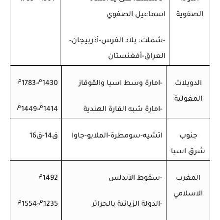
الصفوية
اسماعيل الصفوي
-شملت: بلاد الفرس-أذربيجان-
العراق-أفغنستان
م
م
الدويلات
-امارة وسط اسيا والقوقاز
1430
-1783
المغولية
م
م
-امارة شبه القارة الهندية
1414
-1449
جنوب
اتشيه-سومطرة-الملايو-جاوا
ق14-ق16
شرق اسيا
م
المغرب
-سقوط الأندلس
1492
الاسلامي
م
م
-الدولة الزيانية بالجزائر
1235
-1554