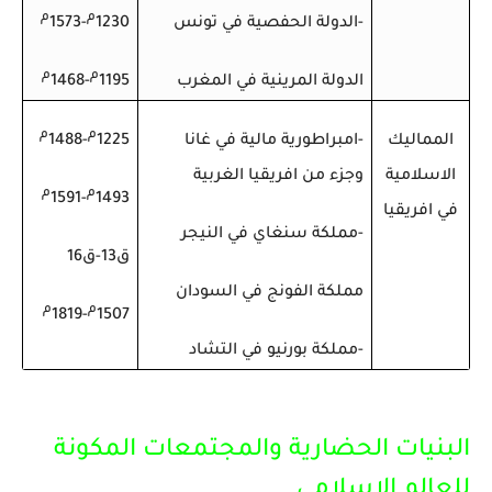
م
م
-الدولة الحفصية في تونس
1230
-1573
م
م
الدولة المرينية في المغرب
1195
-1468
م
م
المماليك
-امبراطورية مالية في غانا
1225
-1488
الاسلامية
وجزء من افريقيا الغربية
م
م
-1591
1493
في افريقيا
-مملكة سنغاي في النيجر
ق13-ق16
مملكة الفونج في السودان
م
م
-1819
1507
-مملكة بورنيو في التشاد
البنيات الحضارية والمجتمعات المكونة
للعالم الإسلامي