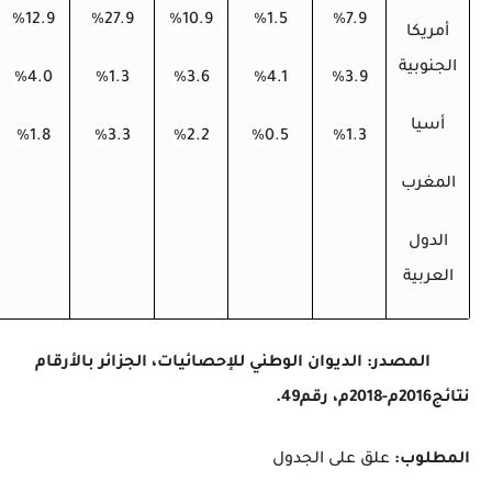
%
12.9
%
27.9
%
10.9
%
1.5
%
7.9
أمريكا
الجنوبية
%
4.0
%
1.3
%
3.6
%
4.1
%
3.9
أسيا
%
1.8
%
3.3
%
2.2
%
0.5
%
1.3
المغرب
الدول
العربية
المصدر: الديوان الوطني للإحصائيات، الجزائر بالأرقام
نتائج2016م-2018م، رقم49.
المطلوب:
علق على الجدول