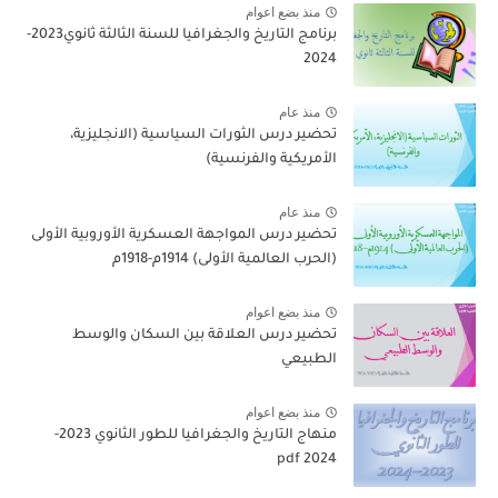
منذ بضع اعوام
برنامج التاريخ والجغرافيا للسنة الثالثة ثانوي2023-
2024
منذ عام
تحضير درس الثورات السياسية (الانجليزية،
الأمريكية والفرنسية)
منذ عام
تحضير درس المواجهة العسكرية الأوروبية الأولى
(الحرب العالمية الأولى) 1914م-1918م
منذ بضع اعوام
تحضير درس العلاقة بين السكان والوسط
الطبيعي
منذ بضع اعوام
منهاج التاريخ والجغرافيا للطور الثانوي 2023-
2024 pdf