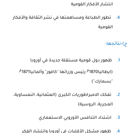
انتشار الأفكار القومية
4.
تطور الطباعة ومساهمتها في نشر الثقافة والأفكار
القومية
ج)-نتائجها:
1.
ظهور دول قومية مستقلة جديدة في أوروبا
م
م
(ايطاليا1870
رئيس وزرائها "كافور" وألمانيا1871
"بسمارك")
2.
تفكك الامبراطوريات الكبرى (العثمانية، النمساوية،
المجرية، الروسية)
3.
اشتداد التنافس الأوروبي الاستعماري
4.
ظهور مشكل الأقليات في أوروبا وانتشار الفكر