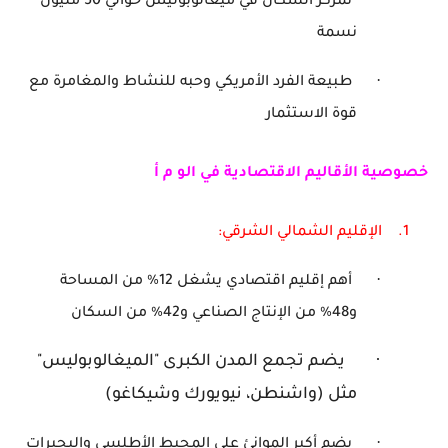
تمركز السكان في ميغالوبوليس حوالي 50 مليون
نسمة
·
طبيعة الفرد الأمريكي وحبه للنشاط والمغامرة مع
قوة الاستثمار
خصوصية الأقاليم الاقتصادية في الو م أ
1.
الإقليم الشمالي الشرقي:
·
أهم إقليم اقتصادي يشغل 12
%
من المساحة
و48
%
من الإنتاج الصناعي و42% من السكان
·
يضم تجمع المدن الكبرى "الميغالوبوليس"
مثل (واشنطن، نيويورك وشيكاغو)
·
يضم أكبر الموانئ على المحيط الأطلسي والبحيرات