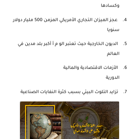
وكسادها
4.
عجز
الميزان
التجاري
الأمريكي
المزمن
500
مليار
دولار
سنويا
5.
الديون
الخارجية
حيث
تعتبر
الو
م
أ
أكبر
بلد
مدين
في
العالم
6.
الأزمات
الاقتصادية
والمالية
الدورية
7.
تزايد
التلوث
البيئي
بسبب
كثرة
النفايات
الصناعية