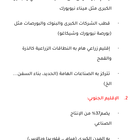
الكبرى مثل ميناء نيويورك
·
قطب الشركات الكبرى والبنوك والبورصات مثل
(بورصة نيويورك وشيكاغو)
·
إقليم زراعي هام به النطاقات الزراعية كالذرة
والقمح
·
تتركز به الصناعات الهامة (الحديد، بناء السفن...
الخ)
2.
الإقليم الجنوبي:
·
يضم37
%
من الإنتاج
الصناعي
·
به المدن الكبرى (ميامي، فلوريدا ودالاس)