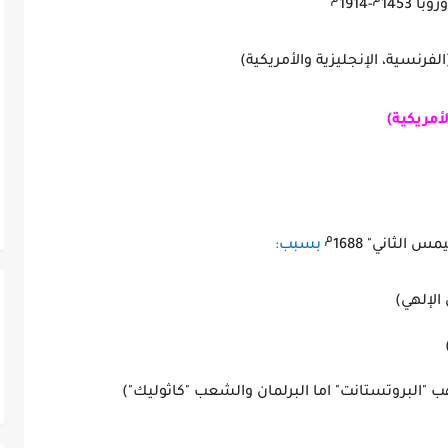
ا 1453
-1914
لفرنسية، الإنجليزية والأمريكية)
أمريكية)
م
الثاني" 1688
بسبب:
قدس (التفويض الإلهي)
ك (الحكم المطلق)
هب "البروتستانت" اما البرلمان والشعب "كاثوليك")
 والاقتصادية