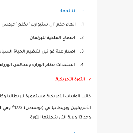
·
نتائجها:
1.
انهاء حكم "ال ستيوارت" بخلع "جيمس 
2.
اخضاع الملكية ل
3.
اصدار عدة قوانين لتنظيم الح
4.
استحداث نظام الوزارة ومجالس الوزراء
v
الثورة الأمريكية:
كانت الولايات الأمريكية مستعمرة لبريطانيا و
م
الأمريكيين وبريطانيا في (بوسطن) 1773
وفي 1774
وحد 13 ولاية التي شملتها الثورة