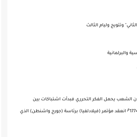
الثاني" وتتويج وليام الثالث
لبرلمان
ياة السياسية والبرلمانية
كان الشعب يحمل الفكر التحرري فبدأت اشتباكات بين
م
انعقد مؤتمر (فيلادلفيا) برئاسة (جورج واشنطن) الذي