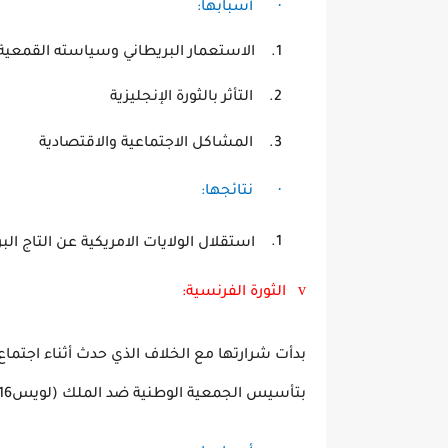
·
أسبابها:
1.
الاستعمار البريطاني وسياسته
2.
التأثر بالثورة الإنجليزية
3.
المشاكل الاجتماعية وا
·
نتائجها:
1.
استقلال الولايات الامريكية عن التاج البريطاني 76
v
الثورة الفرنسية:
بدأت شرارتها مع الخلاف الذي حدث أثناء اجتماع 
بتأسيس الجمعية الوطنية ضد الملك (لويس16) ثم اقتحام الشعب لسجن الباستيل في 14/07/1789