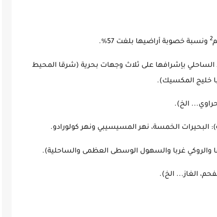
:
2
ونسبة خصوبة أراضيها بلغت 57
%
.
الساحلي بإشرافها على ثلاث وجهات بحرية (شرقا المحيط
ادي وجنوبا خليج المكسيك).
وي... الخ).
ة): البحيرات الخمسة، نهر المسيسيبي ونهر كولورادو.
ا والروكي غربا والسهول الوسطى العظمى والساحلية).
حم، الغاز... الخ).
: