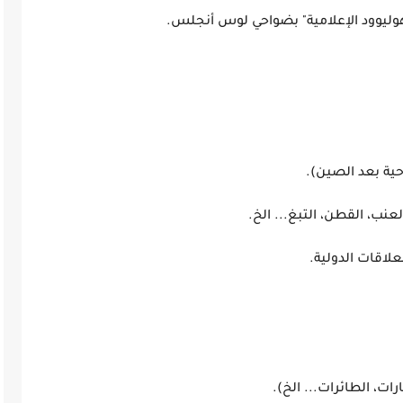
هوليوود الإعلامية" بضواحي لوس أنجلس.
 قوة فلاحية بعد الصين).
 الذرة، العنب، القطن، التبغ... الخ.
 أخضر في العلاقات الدولية.
عي وجودته.
ارات، الطائرات... الخ).