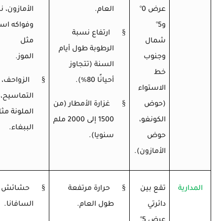
عرض 0
°
العام.
الأمازون، ن
و5
°
وفواكه است
§
ارتفاع نسبة
شمال
مثل
الرطوبة طول أيام
وجنوب
المو
السنة (تتجاوز
خط
§
أحيانًا 80%).
الزواحف،
الاستواء
التماسيح، 
§
(حوض
غزارة الأمطار (من
الملونة مث
الكونغو،
1500 إلى 2000 ملم
الببغاء.
حوض
سنويا).
الأمازون).
§
§
المدارية
تقع بين
حرارة مرتفعة
حشائش
دائرتي
طول العام.
السافانا.
عرض 5
°