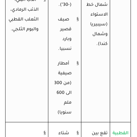
الدب البني،
شمال خط
(-30°).
الذئب الرمادي،
الاستواء
§
صيف
الثعلب القطبي
(سيبيريا
قصير
والبوم الثلجي.
وشمال
وبارد
كندا).
نسبيا.
§
أمطار
صيفية
(من 300
الى 600
ملم
سنويا)
§
§
القطبية
تقع بين
شتاء