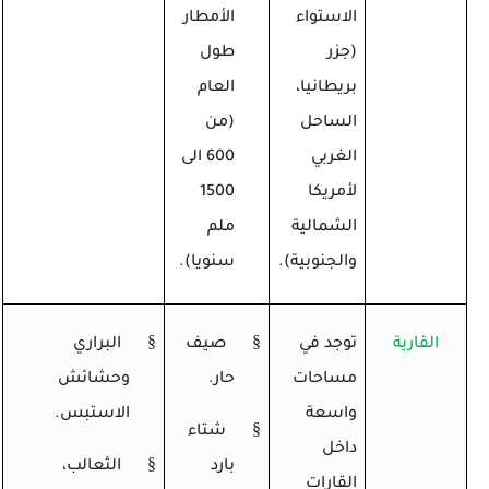
الاستواء
الأمطار
(جزر
طول
بريطانيا،
العام
الساحل
(من
الغربي
600 الى
لأمريكا
1500
الشمالية
ملم
والجنوبية).
سنويا).
§
§
القارية
توجد في
صيف
البراري
مساحات
حار.
وحشائش
واسعة
الاستبس.
§
شتاء
داخل
§
بارد
الثعالب،
القارات