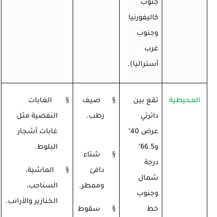
جنوب
كاليفورنيا
وجنوب
غرب
أستراليا).
§
§
المحيطية
تقع بين
صيف
الغابات
دائرتي
رطب.
النفضية مثل
عرض 40
°
غابات أشجار
و66.5
°
البلوط.
§
شتاء
درجة
§
دافئ
الماشية،
شمال
وممطر.
السناجب،
وجنوب
الخنازير والأرانب.
§
خط
سقوط