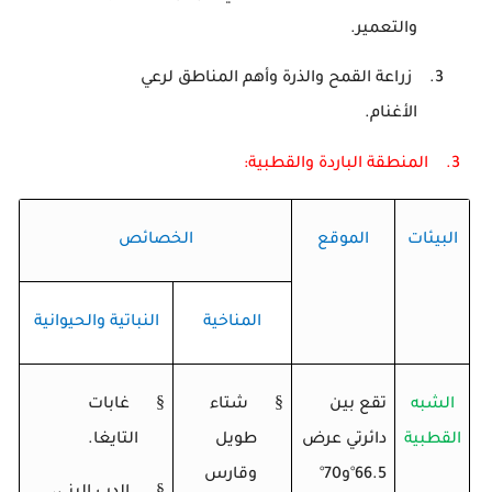
والتعمير.
3.
زراعة القمح والذرة وأهم المناطق لرعي
الأغنام.
3.
المنطقة الباردة والقطبية:
البيئات
الموقع
الخصائص
المناخية
النباتية والحيوانية
§
§
الشبه
تقع بين
شتاء
غابات
القطبية
دائرتي عرض
طويل
التايغا.
66.5
°
و70
°
وقارس
§