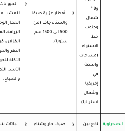
§
الحيوانات 
و18
°
§
أمطار غزيرة صيفا
للعشب مث
شمال
والشتاء جاف (من
الحمار الو
وجنوب
500 الى 1500 ملم
الزرافة، الف
خط
سنويا).
الغزلان، 
الاستواء
النهر والحي
(مساحات
الأكلة للح
واسعة
الأسد، النم
في
والضباع.
إفريقيا
وشمال
استراليا).
§
§
الصحراوية
تقع بين
صيف حار وشتاء
نباتات ش