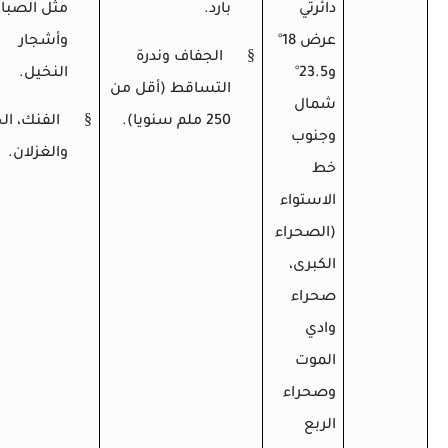
دائرتي
بارد.
مثل الصبار
عرض 18
°
وأشجار
§
الجفاف وندرة
و23.5
°
النخي
التساقط (أقل من
شمال
§
250 ملم سنويا).
الفنك، ال
وجنوب
والغزلان.
خط
الاستواء
(الصحراء
الكبرى،
صحراء
وادي
الموت
وصحراء
الربع