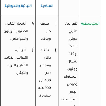
المناخية
النباتية والحيوانية
§
§
المتوسطية
تقع بين
صيف
أشجار الفلين،
دائرتي
حار
الصنوبر، الزيتون
عرض
وجاف.
والحوامض.
°
23.5
§
§
شتاء
الأرانب،
و40
°
دافئ
الثعالب، الذئاب،
شمال
وممطر
الخنازير البرية
وجنوب
(من
والأبقار.
الاستواء
400 الى
(حوض
900 ملم
البحر
سنويا).
المتوسط،