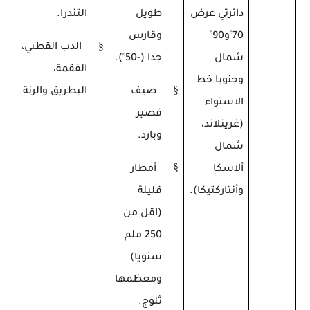
دائرتي عرض
طويل
التندرا.
70
°
و90
°
وقارس
§
الدب القطبي،
شمال
جدا (-50°).
الفقمة،
وجنوبا خط
§
صيف
البطريق والرنة.
الاستواء
قصير
(غرينلاند،
وبارد.
شمال
§
ألاسكا
أمطار
وأنتاركتيكا).
قليلة
(اقل من
250 ملم
سنويا)
ومعظمها
ثلوج.