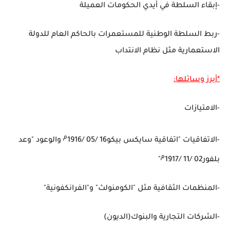
-إبقاء السلطة في أيدي الحكومات العميلة
-ربط السلطة الوطنية للمستعمرات بالحاكم العام للدولة
الاستعمارية مثل نظام الانتداب
*أبرز وسائلها:
-الامتيازات
م
-الاتفاقيات "اتفاقية سايكس بيكو16
/05
/1916
والوعود "وعد
م
بلفور02
/11
/1917
"
-المنظمات الثقافية مثل "الكومنولث" و"الفرانكفونية"
-الشركات التجارية والبنوك(الديون)