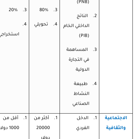
)
PNB
(
20%
3.
80%
3.
2.
الناتج
4.
تحويلي
4.
الداخلي الخام
استخراجي
)
PIB
(
3.
المساهمة
في التجارة
الدولية
4.
طبيعة
النشاط
الصناعي
الاجتماعية
1.
الدخل
1.
أكثر من
1.
أقل من
والثقافية
الفردي
20000
1000 دولار
دولار