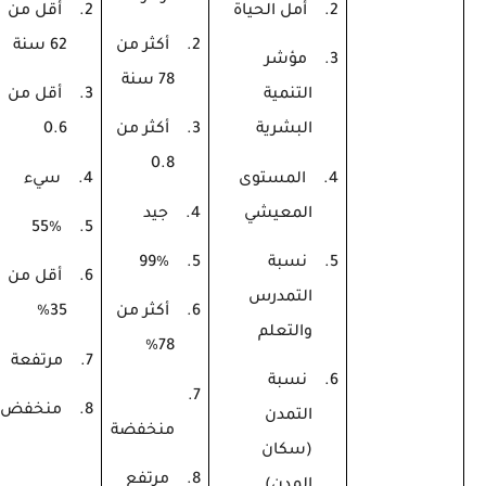
2.
أمل الحياة
2.
أقل من
2.
أكثر من
62 سنة
3.
مؤشر
78 سنة
التنمية
3.
أقل من
البشرية
3.
أكثر من
0.6
0.8
4.
المستوى
4.
سيء
المعيشي
4.
جيد
55%
5.
5.
نسبة
5.
99%
6.
أقل من
التمدرس
6.
أكثر من
35%
والتعلم
78%
7.
مرتفعة
6.
نسبة
7.
8.
منخفض
التمدن
منخفضة
(سكان
8.
مرتفع