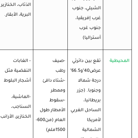
الذئاب، الخنازير
الشيلي، جنوب
البرية، الأبقار.
غرب إفريقيا،
جنوب غرب
أستراليا)
المحيطية
تقع بين دائرتي
-صيف
- الغابات
عرض40
°
و66.5
°
رطب
النفضية مثل
درجة شمالا
-شتاء دافئ
أشجار البلوط
وجنوبا. (جزر
وممطر
-الماشية،
بريطانيا،
-سقوط
السناجب،
الساحل الغربي
الأمطار طول
الخنازير، الأرانب
لأمريكا
العام (من600-
الشمالية
1500ملم)