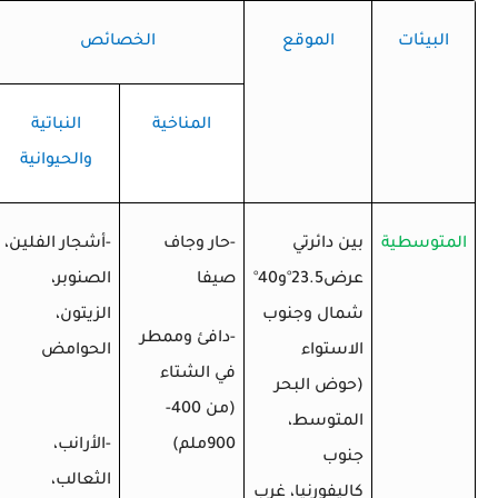
البيئات
الموقع
الخصائص
المناخية
النباتية
والحيوانية
المتوسطية
بين دائرتي
-حار وجاف
-أشجار الفلين،
عرض23.5
°
و40
°
صيفا
الصنوبر،
شمال وجنوب
الزيتون،
-دافئ وممطر
الاستواء
الحوامض
في الشتاء
(حوض البحر
(من 400-
المتوسط،
900ملم)
-الأرانب،
جنوب
الثعالب،
كاليفورنيا، غرب