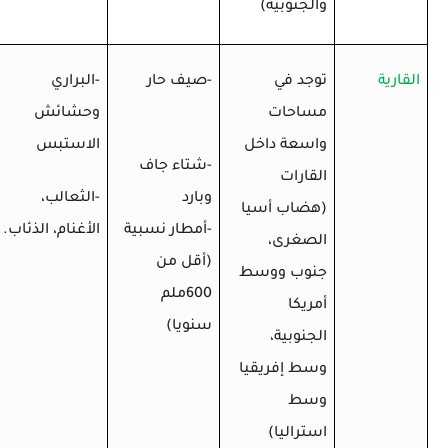
والجنوبية)
القارية
توجد في
-صيف حار
-البراري
مساحات
وحشائش
واسعة داخل
الاستبس
-شتاء جاف
القارات
وبارد
-الثعالب،
(هضاب أسيا
-أمطار نسبية
الأغنام، الذئاب.
الصغرى،
(أقل من
جنوب ووسط
600ملم
أمريكا
سنويا)
الجنوبية،
وسط إفريقيا
وسط
استراليا)