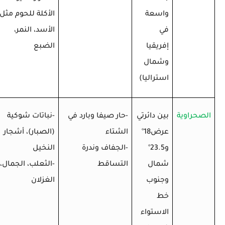
واسعة
الأكلة للحوم مثل
في
الأسد، النمر،
إفريقيا
الضبع
وشمال
استراليا)
الصحراوية
بين دائرتي
-حار صيفا وبارد في
-نباتات شوكية
عرض18
°
الشتاء
(الصبار)، أشجار
و23.5
°
-الجفاف وندرة
النخيل
شمال
التساقط
-الثعلب، الجمال،
وجنوب
الغزلان
خط
الاستواء