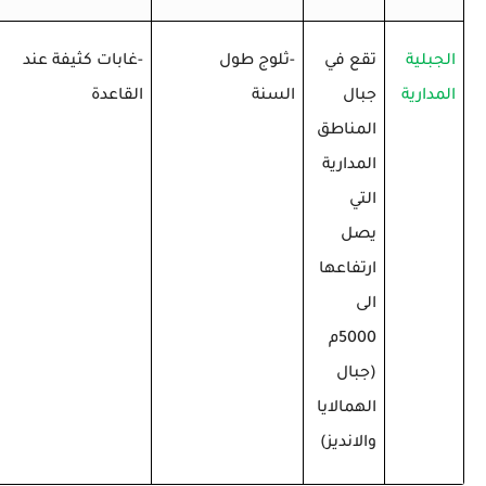
الجبلية
تقع في
-ثلوج طول
-غابات كثيفة عند
المدارية
جبال
السنة
القاعدة
المناطق
المدارية
التي
يصل
ارتفاعها
الى
5000م
(جبال
الهمالايا
والانديز)