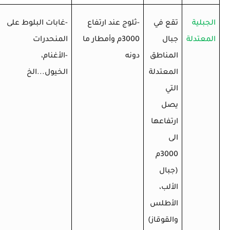
الجبلية
تقع في
-ثلوج عند ارتفاع
-غابات البلوط على
المعتدلة
جبال
3000م وأمطار ما
المنحدرات
المناطق
دونه
-الأغنام،
المعتدلة
الخيول...الخ
التي
يصل
ارتفاعها
الى
3000م
(جبال
الألب،
الأطلس
والقوقاز)