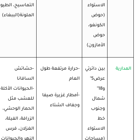
الاستواء
التماسيح، الطيور
(حوض
الملونة(الببغاء)
الكونغو،
حوض
الأمازون)
المدارية
بين دائرتي
-حرارة مرتفعة طول
-حشائش
عرض5
°
العام
السافانا
و18
°
-الحيوانات الأكلة
-أمطار غزيرة صيفا
شمال
للعشب مثل
وجفاف الشتاء
وجنوب
الحمار الوحشي،
خط
الزرافة، الفيلة،
الاستواء
الغزلان، فرس
(مساحات
النهر والحيوانات