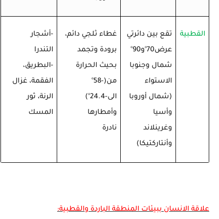
القطبية
تقع بين دائرتي
غطاء ثلجي دائم،
-أشجار
عرض70
°
و90
°
برودة وتجمد
التندرا
شمال وجنوبا
بحيث الحرارة
-البطريق،
الاستواء
من(-58
°
الفقمة، غزال
(شمال أوروبا
الى-24.4
°
)
الرنة، ثور
وأسيا
وأمطارها
المسك
وغرينلاند
نادرة
وأنتاركتيكا)
علاقة الانسان ببيئات المنطقة الباردة والقطبية: