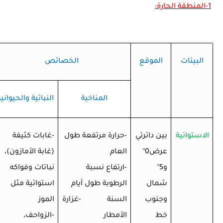
1-المنطقة الحارة:
البيئات
الموقع
الخصائص
المناخية
النباتية والحيواني
الاستوائية
بين دائرتي
-حرارة مرتفعة طول
-غابات كثيفة
عرض0
°
العام
(غابة الأمازون)،
و5
°
-ارتفاع نسبة
نباتات وفواكه
شمال
الرطوبة طول أيام
استوائية مثل
وجنوب
السنة
-غزارة
الموز
خط
الأمطار
-الزواحف،