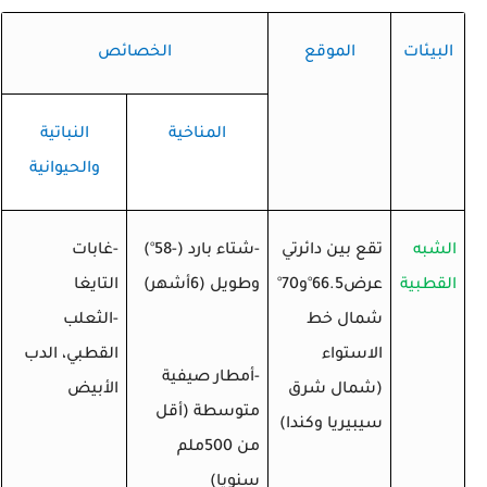
البيئات
الموقع
الخصائص
المناخية
النباتية
والحيوانية
الشبه
تقع بين دائرتي
-شتاء بارد (-58
°
)
-غابات
القطبية
عرض66.5
°
و70
°
وطويل (6أشهر)
التايغا
شمال خط
-الثعلب
الاستواء
القطبي، الدب
-أمطار صيفية
(شمال شرق
الأبيض
متوسطة (أقل
سيبيريا وكندا)
من 500ملم
سنويا)